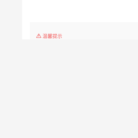
温馨提示
1、本平台仅供信息发布，任何收取押金、保证金均有
2、请告知求职者，是在
大理人才网
www.0872.cc
3.如遇无效简历，请点击投诉，我们会第一时间 处理