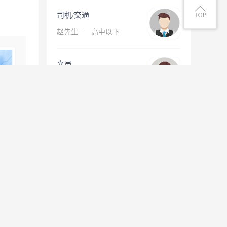
司机/交通
赵先生
·
高中以下
文员
温女士
·
大专
查看更多简历
息
微信扫一扫找工作